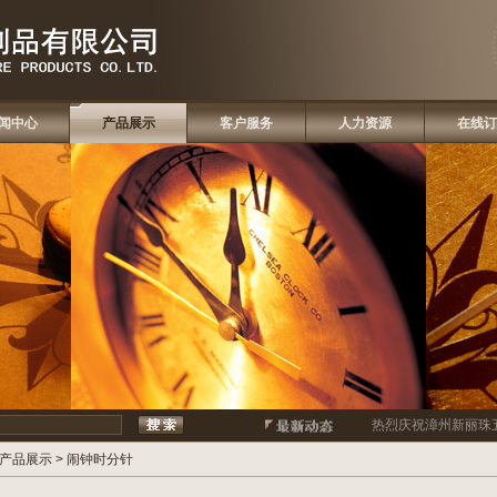
闻中心
产品展示
客户服务
人力资源
在线订
热烈庆祝
漳州新丽珠五
产品展示
>
闹钟时分针