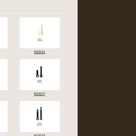
N2031
N2027