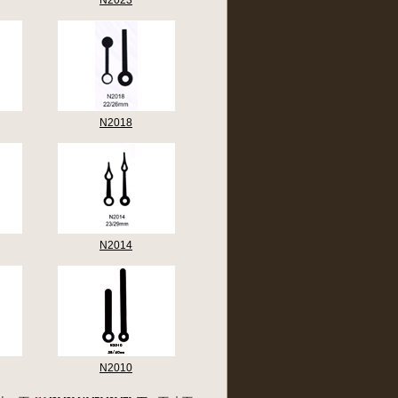
N2023
N2018
N2014
N2010