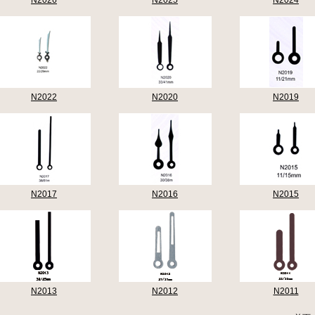
N2026
N2025
N2024
N2022
N2020
N2019
N2017
N2016
N2015
N2013
N2012
N2011