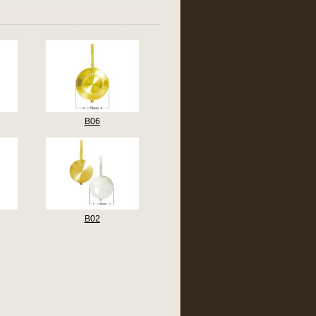
B06
B02